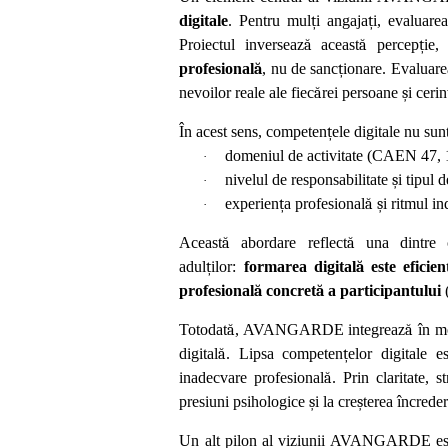
digitale
. Pentru mul
ț
i angaja
ț
i, evaluarea
Proiectul inverseaz
ă
aceast
ă
percep
ț
ie,
profesional
ă
, nu de sanc
ț
ionare. Evaluare
nevoilor reale ale fiec
ă
rei persoane
ș
i cerin
În acest sens, competen
ț
ele digitale nu sun
domeniul de activitate (CAEN 47, 
·
nivelul de responsabilitate
ș
i tipul 
·
experien
ț
a profesional
ă
ș
i ritmul i
·
Aceast
ă
abordare reflect
ă
una dintre co
adul
ț
ilor:
formarea digital
ă
este eficien
profesional
ă
concret
ă
a participantului
Totodat
ă
, AVANGARDE integreaz
ă
în mo
digital
ă
. Lipsa competen
ț
elor digitale 
inadecvare profesional
ă
. Prin claritate, st
presiuni psihologice
ș
i la cre
ș
terea încreder
Un alt pilon al viziunii AVANGARDE es