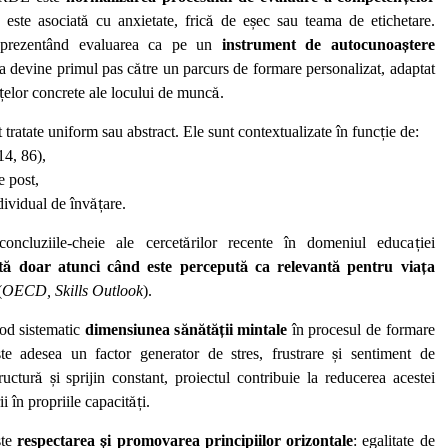
 este asociat
ă
cu anxietate, fric
ă
de e
ș
ec sau teama de etichetare.
 prezentând evaluarea ca pe un
instrument de autocunoa
ș
tere
a devine primul pas c
ă
tre un parcurs de formare personalizat, adaptat
ț
elor concrete ale locului de munc
ă
.
t tratate uniform sau abstract. Ele sunt contextualizate în func
ț
ie de:
14, 86),
de post,
ndividual de înv
ăț
are.
ncluziile-cheie ale cercet
ă
rilor recente în domeniul educa
ț
iei
t
ă
doar atunci când este perceput
ă
ca relevant
ă
pentru via
ț
a
(
OECD, Skills Outlook
).
d sistematic
dimensiunea s
ă
n
ă
t
ăț
ii mintale
în procesul de formare
este adesea un factor generator de stres, frustrare
ș
i sentiment de
ructur
ă
ș
i sprijin constant, proiectul contribuie la reducerea acestei
ii în propriile capacit
ăț
i.
te
respectarea
ș
i promovarea principiilor orizontale
: egalitate de