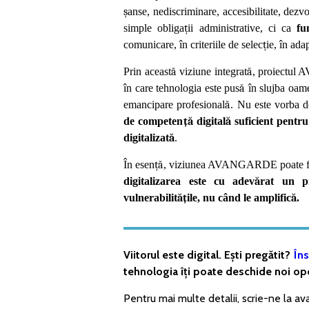
ș
anse, nediscriminare, accesibilitate, dezvo
simple obliga
ț
ii administrative, ci ca
fu
comunicare, în criteriile de selec
ț
ie, în ada
Prin aceast
ă
viziune integrat
ă
, proiectu
în care tehnologia este pus
ă
în slujba oame
emancipare profesional
ă
. Nu este vorba d
de competen
ță
digital
ă
suficient pentru
digitalizat
ă
.
În esen
ță
, viziunea AVANGARDE poate fi 
digitalizarea este cu adev
ă
rat un p
vulnerabilit
ăț
ile, nu când le amplific
ă
.
Viitorul este digital. Ești pregătit?
Îns
tehnologia îți poate deschide noi opo
Pentru mai multe detalii, scrie-ne la 