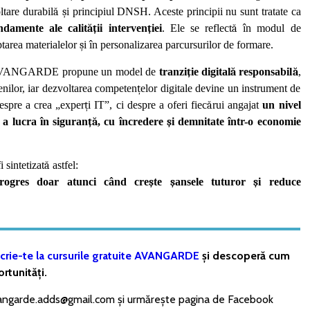
ltare durabil
ă
ș
i principiul DNSH. Aceste principii nu sunt tratate ca
ndamente ale calit
ăț
ii interven
ț
iei
. Ele se reflect
ă
în modul de
ptarea materialelor
ș
i în personalizarea parcursurilor de formare.
l AVANGARDE propune un model de
tranzi
ț
ie digital
ă
responsabil
ă
,
nilor, iar dezvoltarea competen
ț
elor digitale devine un instrument de
espre a crea „exper
ț
i IT”, ci despre a oferi fiec
ă
rui angajat
un nivel
 a lucra în siguran
ță
, cu încredere
ș
i demnitate într-o economie
sintetizat
ă
astfel:
rogres doar atunci când cre
ș
te
ș
ansele tuturor
ș
i reduce
crie-te la cursurile gratuite AVANGARDE
și descoperă cum
rtunități.
avangarde.adds@gmail.com și urmărește pagina de Facebook