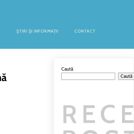
E
ȘTIRI ȘI INFORMAȚII
CONTACT
Caută
nă
Caută
REC