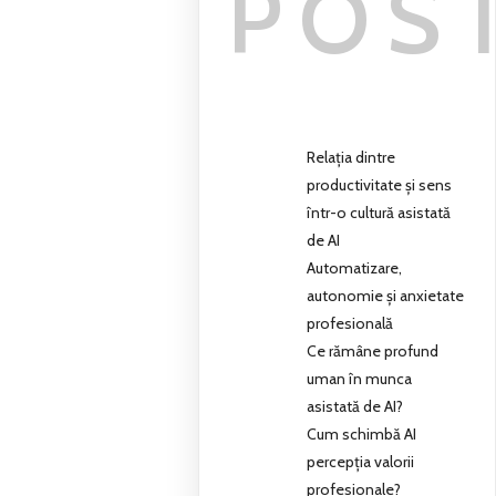
POS
Relația dintre
productivitate și sens
într-o cultură asistată
de AI
Automatizare,
autonomie și anxietate
profesională
Ce rămâne profund
uman în munca
asistată de AI?
Cum schimbă AI
percepția valorii
profesionale?