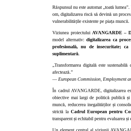
R
ă
spunsul nu este automat „toat
ă
lumea”.
om, digitalizarea risc
ă
s
ă
devin
ă
un proces 
vulnerabilit
ăț
ile existente pe pia
ț
a muncii.
Viziunea proiectului
AVANGARDE – Digi
model alternativ:
digitalizarea ca proc
profesional
ă
, nu de insecuritate; ca 
suplimentar
ă
.
„Transformarea digital
ă
este sustenabil
ă
d
afecteaz
ă
.”
—
European Commission, Employment an
În cadrul AVANGARDE, digitalizarea es
obiective mai largi de politic
ă
public
ă
ș
i
munc
ă
, reducerea inegalit
ăț
ilor
ș
i consoli
strict
ă
la
Cadrul European pentru Co
transparent
ș
i echitabil pentru evaluarea
ș
i
Un element central al viziunii AVANG