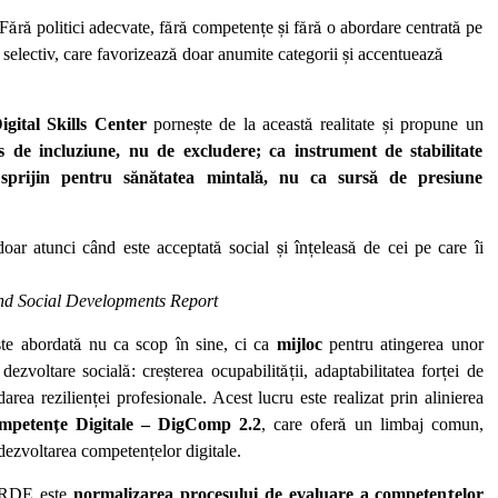
 F
ă
r
ă
politici adecvate, f
ă
r
ă
competen
ț
e
ș
i f
ă
r
ă
o abordare centrat
ă
pe
selectiv, care favorizeaz
ă
doar anumite categorii
ș
i accentueaz
ă
tal Skills Center
porne
ș
te de la aceast
ă
realitate
ș
i propune un
es de incluziune, nu de excludere; ca instrument de stabilitate
sprijin pentru s
ă
n
ă
tatea mintal
ă
, nu ca surs
ă
de presiune
oar atunci când este acceptat
ă
social
ș
i în
ț
eleas
ă
de cei pe care îi
d Social Developments Report
te abordat
ă
nu ca scop în sine, ci ca
mijloc
pentru atingerea unor
 dezvoltare social
ă
: cre
ș
terea ocupabilit
ăț
ii, adaptabilitatea for
ț
ei de
darea rezilien
ț
ei profesionale. Acest lucru este realizat prin alinierea
mpeten
ț
e Digitale – DigComp 2.2
, care ofer
ă
un limbaj comun,
 dezvoltarea competen
ț
elor digitale.
ARDE este
normalizarea procesului de evaluare a competen
ț
elor