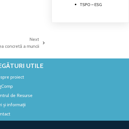
TSPO – ESG
Next
ea concretă a muncii
EGĂTURI UTILE
spre proiect
gComp
ntrul de Resurse
ri și informații
ntact