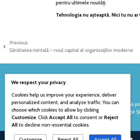
pentru ultimele noutăți.
Tehnologia nu așteaptă. Nici tu nu ar 
Previous
Sănătatea mintală – noul capital al organizațiilor moderne
AVANGARDE
We respect your privacy
Cookies help us improve your experience, deliver
personalized content, and analyze traffic. You can
Proiectul este cofinanțat de Uniunea Europeană pr
choose which cookies to allow by clicking
Fondul Social European+ prin Programul Educație Și
Customize
. Click
Accept All
to consent or
Reject
Ocupare 2021-2027.
All
to decline non-essential cookies.
Customize
Reject All
Accept All
Alătură-te comunității noastre online.