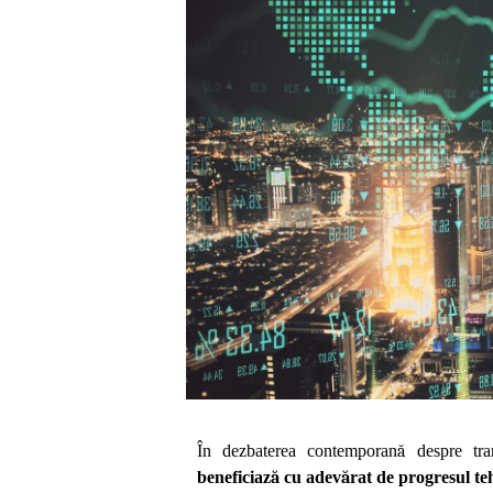
În dezbaterea contemporan
ă
despre tran
beneficiaz
ă
cu adev
ă
rat de progresul te