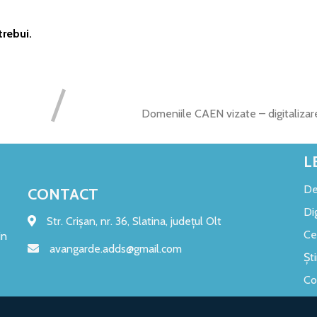
trebui.
Domeniile CAEN vizate – digitalizar
L
De
CONTACT
Di
Str. Crișan, nr. 36, Slatina, județul Olt
Ce
in
avangarde.adds@gmail.com
Ști
Co