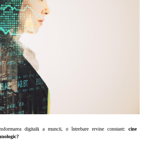
sformarea digital
ă
a muncii, o întrebare revine constant:
cine
hnologic?