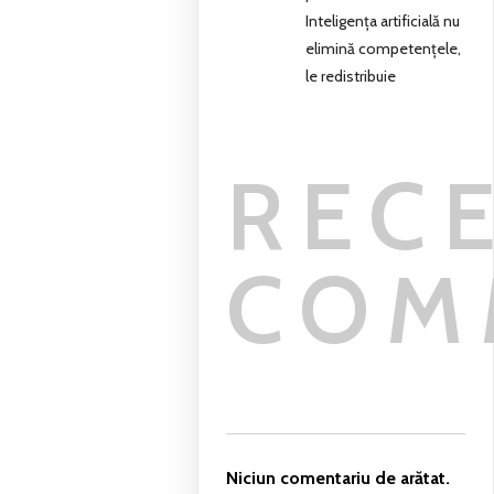
Inteligența artificială nu
elimină competențele,
le redistribuie
REC
COM
Niciun comentariu de arătat.