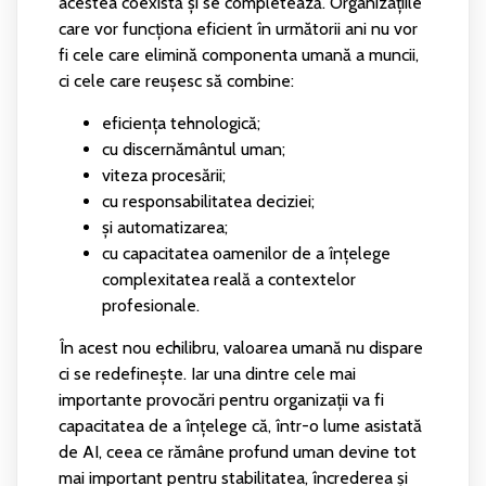
acestea coexistă și se completează. Organizațiile
care vor funcționa eficient în următorii ani nu vor
fi cele care elimină componenta umană a muncii,
ci cele care reușesc să combine:
eficiența tehnologică;
cu discernământul uman;
viteza procesării;
cu responsabilitatea deciziei;
și automatizarea;
cu capacitatea oamenilor de a înțelege
complexitatea reală a contextelor
profesionale.
În acest nou echilibru, valoarea umană nu dispare
ci se redefinește.
Iar una dintre cele mai
importante provocări pentru organizații va fi
capacitatea de a înțelege că, într-o lume asistată
de AI, ceea ce rămâne profund uman devine tot
mai important pentru stabilitatea, încrederea și