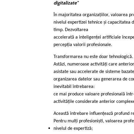
digitalizate"
În majoritatea organizațiilor, valoarea p
nivelul expertizei tehnice și capacitatea 
timp. Dezvoltarea
accelerată a inteligenței artificiale înc
percepția valorii profesionale.
Transformarea nu este doar tehnologică. E
Astăzi, numeroase activități care anterior
asistate sau accelerate de sisteme bazat
organizarea datelor sau generarea de con
inevitabil întrebarea:
ce mai produce valoare profesională într
activitățile considerate anterior complex
Această întrebare influențează profund r
Pentru mulți profesioniști, valoarea profes
nivelul de expertiză;