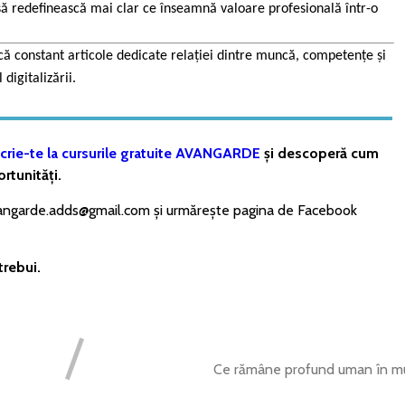
 să redefinească mai clar c
e înseamnă valoare profesională într-o
 constant articole dedicate relației dintre muncă, competențe și
digitalizării.
crie-te la cursurile gratuite AVANGARDE
și descoperă cum
rtunități.
avangarde.adds@gmail.com și urmărește pagina de Facebook
trebui.
Ce rămâne profund uman în mu