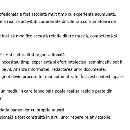
rofesională a fost asociată mult timp cu experiența acumulată,
de a realiza activități considerate dificile sau consumatoare de
epe însă să modifice această relație dintre muncă, competență și
ste și culturală și organizațională.
 necesitau timp, experiență și efort intelectual semnificativ pot fi
e pe AI. Analiza informației, redactarea unor documente,
ținut devin procese tot mai automatizate. În acest context, apare
-un mediu în care tehnologia poate realiza rapid o parte din
e?
elația oamenilor cu propria muncă.
ională a fost construită în jurul unor repere relativ stabile: