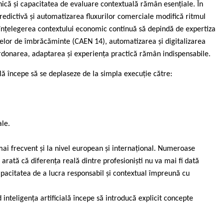
inică și capacitatea de evaluare contextuală rămân esențiale. În
redictivă și automatizarea fluxurilor comerciale modifică ritmul
 și înțelegerea contextului economic continuă să depindă de expertiza
olelor de îmbrăcăminte (CAEN 14), automatizarea și digitalizarea
rdonarea, adaptarea și experiența practică rămân indispensabile.
lă începe să se deplaseze de la simpla execuție către:
ale.
ai frecvent și la nivel european și internațional. Numeroase
arată că diferența reală dintre profesioniști nu va mai fi dată
capacitatea de a lucra responsabil și contextual împreună cu
d inteligența artificială începe să introducă explicit concepte