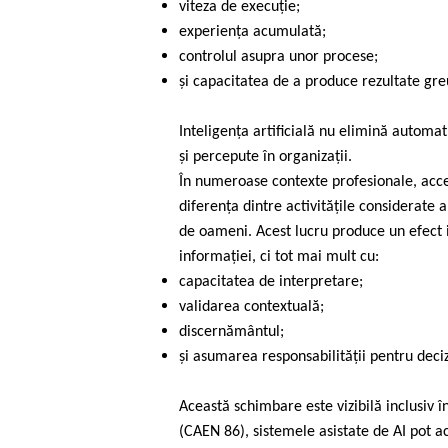
viteza de execuție;
experiența acumulată;
controlul asupra unor procese;
și capacitatea de a produce rezultate gre
Inteligența artificială nu elimină automa
și percepute în organizații.
În numeroase contexte profesionale, acces
diferența dintre activitățile considerate 
de oameni. Acest lucru produce un efect 
informației, ci tot mai mult cu:
capacitatea de interpretare;
validarea contextuală;
discernământul;
și asumarea responsabilității pentru deciz
Această schimbare este vizibilă inclusiv 
(CAEN 86), sistemele asistate de AI pot 