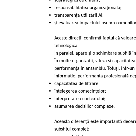
supravegherea umană;
responsabilitatea organizațională;
transparența utilizării AI;
și evaluarea impactului asupra oamenilo
Aceste direcții confirmă faptul că valoare
tehnologică.
În paralel, apare și o schimbare subtilă 
În multe organizații, viteza și capacitate
performanța în ansamblu. Totuși, într-un
informație, performanța profesională de
capacitatea de filtrare;
înțelegerea consecințelor;
interpretarea contextului;
asumarea deciziilor complexe.
Această diferență este importantă deoare
substitui complet: