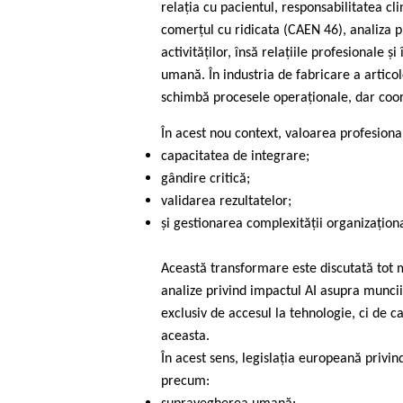
relația cu pacientul, responsabilitatea cl
comerțul cu ridicata (CAEN 46), analiza p
activităților, însă relațiile profesionale
umană. În industria de fabricare a artic
schimbă procesele operaționale, dar coo
În acest nou context, valoarea profesiona
capacitatea de integrare;
gândire critică;
validarea rezultatelor;
și gestionarea complexității organizațion
Această transformare este discutată tot m
analize privind impactul AI asupra muncii 
exclusiv de accesul la tehnologie, ci de 
aceasta.
În acest sens, legislația europeană privin
precum: