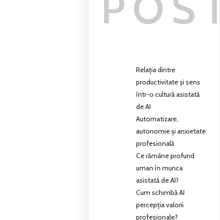
POS
Relația dintre
productivitate și sens
într-o cultură asistată
de AI
Automatizare,
autonomie și anxietate
profesională
Ce rămâne profund
uman în munca
asistată de AI?
Cum schimbă AI
percepția valorii
profesionale?