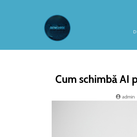
D
Cum schimbă AI pe
admin