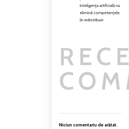
Inteligența artificială nu
elimină competențele,
le redistribuie
REC
COM
Niciun comentariu de arătat.