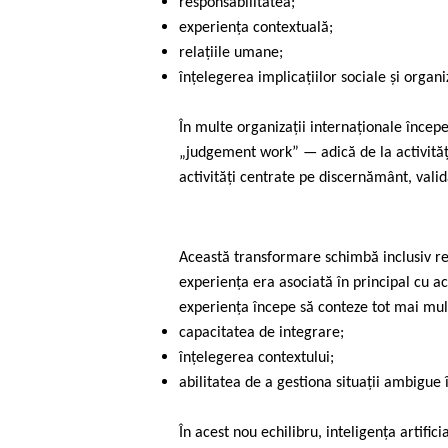
responsabilitatea;
experiența contextuală;
relațiile umane;
înțelegerea implicațiilor sociale și organiz
În multe organizații internaționale înce
„judgement work” — adică de la activităț
activități centrate pe discernământ, valid
Această transformare schimbă inclusiv rel
experiența era asociată în principal cu a
experiența începe să conteze tot mai mult
capacitatea de integrare;
înțelegerea contextului;
abilitatea de a gestiona situații ambigue
În acest nou echilibru, inteligența artifi