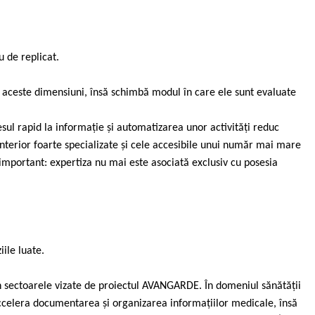
u de replicat.
t aceste dimensiuni, însă schimbă modul în care ele sunt evaluate
ul rapid la informație și automatizarea unor activități reduc
anterior foarte specializate și cele accesibile unui număr mai mare
important: expertiza nu mai este asociată exclusiv cu posesia
iile luate.
în sectoarele vizate de proiectul AVANGARDE. În domeniul sănătății
accelera documentarea și organizarea informațiilor medicale, însă