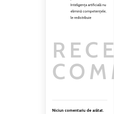
Inteligența artificială nu
elimină competențele,
le redistribuie
REC
COM
Niciun comentariu de arătat.