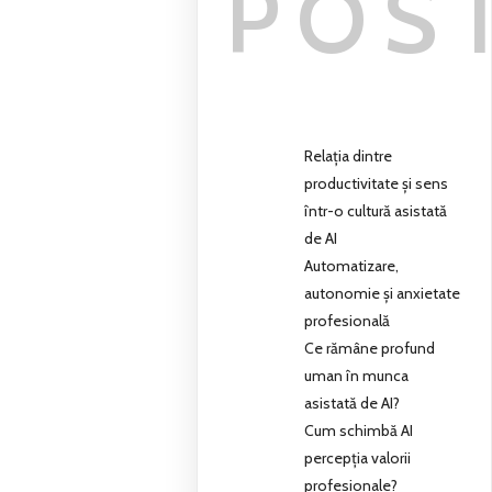
POS
Relația dintre
productivitate și sens
într-o cultură asistată
de AI
Automatizare,
autonomie și anxietate
profesională
Ce rămâne profund
uman în munca
asistată de AI?
Cum schimbă AI
percepția valorii
profesionale?