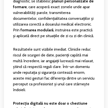
diagnostic, se stabilesc
planuri personalizate de
formare
, care acoperă exact zonele unde apar
vulnerabilități: parole, transmiterea
documentelor, confidențialitatea conversațiilor și
utilizarea corectă a dosarului medical electronic.
Prin
formarea modulară
, instruirea este practică
și aplicată direct pe situațiile de zi cu zi din clinică.
Rezultatele sunt vizibile imediat. Clinicile reduc
riscul de scurgeri de date, pacienții capătă mai
multă încredere, iar angajații lucrează mai relaxat,
știind că respectă reguli clare. Într-un domeniu
unde reputația și siguranța contează enorm,
aceste mici gesturi fac diferența dintre un serviciu
perceput ca profesionist și unul care stârnește
îndoieli.
Protecția digitală nu este doar o chestiune