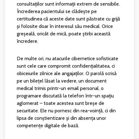
consultațiilor sunt informații extrem de sensibile.
Încrederea pacientului se clădește pe
certitudinea că aceste date sunt păstrate cu grijă
și folosite doar în interesul său medical. Orice
greșeală, oricât de mică, poate știrbi această
încredere.
De multe ori, nu atacurile cibernetice sofisticate
sunt cele care compromit confidențialitatea, ci
obiceiurile zilnice ale angajaților. O parolă scrisă
pe un bilețel lăsat la vedere, un document
medical trimis printr-un email personal, o
programare discutată la telefon într-un spațiu
aglomerat – toate acestea sunt breșe de
securitate. Ele nu pornesc din rea-voință, ci din
lipsa de conștientizare și din absența unor
competențe digitale de bază.