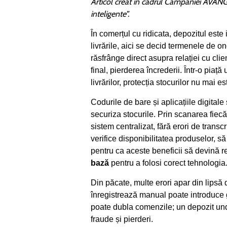
Articol creat în cadrul Campaniei AVAN
inteligente”.
În comerțul cu ridicata, depozitul este 
livrările, aici se decid termenele de o
răsfrânge direct asupra relației cu clien
final, pierderea încrederii. Într-o piaț
livrărilor, protecția stocurilor nu mai e
Codurile de bare și aplicațiile digital
securiza stocurile. Prin scanarea fiecă
sistem centralizat, fără erori de transcri
verifice disponibilitatea produselor, să
pentru ca aceste beneficii să devină re
bază
pentru a folosi corect tehnologia
Din păcate, multe erori apar din lipsă 
înregistrează manual poate introduce g
poate dubla comenzile; un depozit unde
fraude și pierderi.