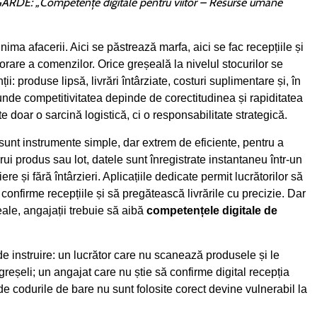
GARDE: „Competențe digitale pentru viitor – Resurse umane
inima afacerii. Aici se păstrează marfa, aici se fac recepțiile și
norare a comenzilor. Orice greșeală la nivelul stocurilor se
ții: produse lipsă, livrări întârziate, costuri suplimentare și, în
ă unde competitivitatea depinde de corectitudinea și rapiditatea
ste doar o sarcină logistică, ci o responsabilitate strategică.
e sunt instrumente simple, dar extrem de eficiente, pentru a
rui produs sau lot, datele sunt înregistrate instantaneu într-un
ere și fără întârzieri. Aplicațiile dedicate permit lucrătorilor să
 confirme recepțiile și să pregătească livrările cu precizie. Dar
ale, angajații trebuie să aibă
competențele digitale de
.
de instruire: un lucrător care nu scanează produsele și le
reșeli; un angajat care nu știe să confirme digital recepția
 codurile de bare nu sunt folosite corect devine vulnerabil la