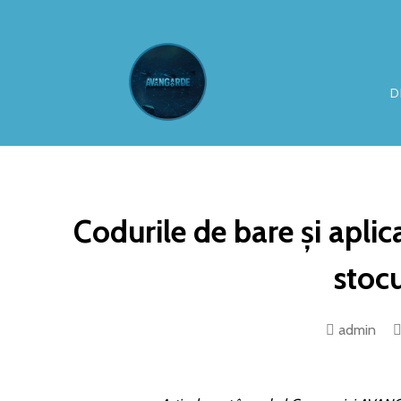
D
Codurile de bare și aplica
stocu
admin