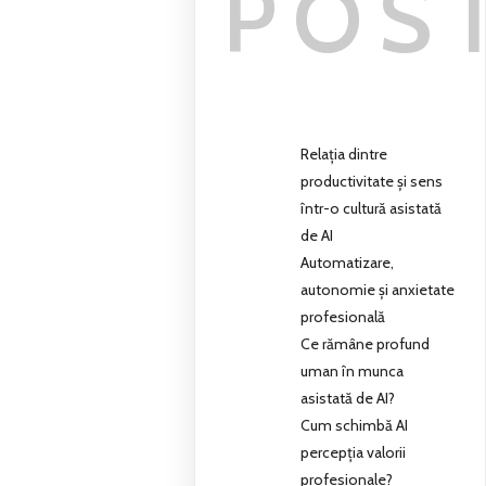
POS
Relația dintre
productivitate și sens
într-o cultură asistată
de AI
Automatizare,
autonomie și anxietate
profesională
Ce rămâne profund
uman în munca
asistată de AI?
Cum schimbă AI
percepția valorii
profesionale?