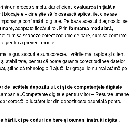
ntr-un proces simplu, dar eficient:
evaluarea inițială a
t blocajele – cine știe să folosească aplicațiile, cine are
e importanța confirmării digitale. Pe baza acestui diagnostic, se
ormare
, adaptate fiecărui rol. Prin
formarea modulară
,
ractic: cum să scaneze corect codurile de bare, cum să confirme
le pentru a preveni erorile.
ai sigur, stocurile sunt corecte, livrările mai rapide și clienții
și stabilitate, pentru că poate garanta corectitudinea datelor
t, știind că tehnologia îi ajută, iar greșelile nu mai atârnă pe
 de lacătele depozitului, ci și de competențele digitale
ampania „Competențe digitale pentru viitor – Resurse umane
 dar corectă, a lucrătorilor din depozit este esențială pentru
ârtii, ci pe coduri de bare și oameni instruiți digital.