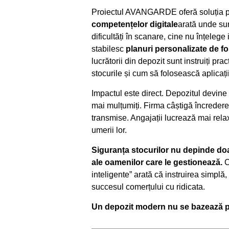
Proiectul AVANGARDE oferă soluția pri
competențelor digitale
arată unde sun
dificultăți în scanare, cine nu înțeleg
stabilesc
planuri personalizate de f
lucrătorii din depozit sunt instruiți p
stocurile și cum să folosească aplicații
Impactul este direct. Depozitul devine m
mai mulțumiți. Firma câștigă încredere 
transmise. Angajații lucrează mai relaxa
umerii lor.
Siguranța stocurilor nu depinde doar
ale oamenilor care le gestionează.
C
inteligente” arată că instruirea simplă,
succesul comerțului cu ridicata.
Un depozit modern nu se bazează pe h