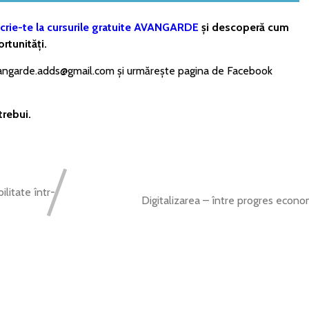
crie-te la cursurile gratuite AVANGARDE
și descoperă cum
rtunități.
avangarde.adds@gmail.com și urmărește pagina de Facebook
trebui.
ilitate într-
Digitalizarea – între progres econom