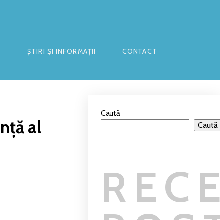
E
ȘTIRI ȘI INFORMAȚII
CONTACT
Caută
anță al
Caută
REC