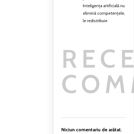
Inteligența artificială nu
elimină competențele,
le redistribuie
REC
COM
Niciun comentariu de arătat.