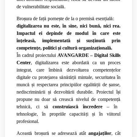
de vulnerabilitate social
ă
.
Bro
ș
ura de fa
ță
porne
ș
te de la o premis
ă
esen
ț
ial
ă
:
digitalizarea nu este, în sine, nici bun
ă
, nici rea.
Impactul ei depinde de modul în care este
în
ț
eleas
ă
, implementat
ă
ș
i sus
ț
inut
ă
prin
competen
ț
e, politici
ș
i cultur
ă
organiza
ț
ional
ă
.
În cadrul proiectului
AVANGARDE – Digital Skills
Center
, digitalizarea este abordat
ă
ca un proces
integrat, care îmbin
ă
dezvoltarea competen
ț
elor
digitale cu protejarea s
ă
n
ă
t
ăț
ii mintale, securitatea în
munc
ă
ș
i respectarea principiilor egalit
ăț
ii de
ș
anse,
nediscrimin
ă
rii
ș
i dezvolt
ă
rii durabile. Proiectul î
ș
i
propune nu doar s
ă
creasc
ă
nivelul de competen
ță
tehnic
ă
, ci s
ă
construiasc
ă
încredere
– în
tehnologie, în propriile capacit
ăț
i
ș
i în viitorul
profesional.
Aceast
ă
bro
ș
ur
ă
se adreseaz
ă
atât
angaja
ț
ilor
, cât