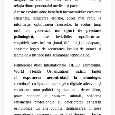
rela
ț
ia dintre personalul medical
ș
i pacient.
Aceste evolu
ț
ii aduc beneficii incontestabile: cre
ș
terea
eficien
ț
ei, reducerea erorilor, acces mai rapid la
informa
ț
ie, optimizarea resurselor. În acela
ș
i timp
îns
ă
, ele genereaz
ă
noi tipuri de presiune
psihologic
ă
, adesea invizibile: supraînc
ă
rcare
cognitiv
ă
, stres informa
ț
ional, dificult
ăț
i de adaptare,
anxietate legat
ă
de securitatea locului de munc
ă
ș
i
teama de a nu face fa
ță
schimb
ă
rii tehnologice.
Numeroase studii interna
ț
ionale (OECD, Eurofound,
World Health Organization) indic
ă
faptul
c
ă
expunerea necontrolat
ă
la tehnologie
,
combinat
ă
cu lipsa competen
ț
elor digitale adecvate
ș
i
cu absen
ț
a unor politici organiza
ț
ionale de echilibru,
poate conduce la epuizare mintal
ă
, sc
ă
derea
satisfac
ț
iei profesionale
ș
i deteriorarea s
ă
n
ă
t
ăț
ii
psihologice. Cu alte cuvinte, digitalizarea, în lipsa
unei abord
ă
ri responsabile, risc
ă
s
ă
devin
ă
un factor