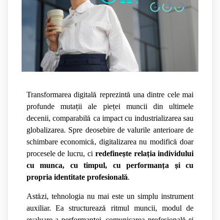
Transformarea digital
ă
reprezint
ă
una dintre cele mai
profunde muta
ț
ii ale pie
ț
ei muncii din ultimele
decenii, comparabil
ă
ca impact cu industrializarea sau
globalizarea. Spre deosebire de valurile anterioare de
schimbare economic
ă
, digitalizarea nu modific
ă
doar
procesele de lucru, ci
redefine
ș
te rela
ț
ia individului
cu munca, cu timpul, cu performan
ț
a
ș
i cu
propria identitate profesional
ă
.
Ast
ă
zi, tehnologia nu mai este un simplu instrument
auxiliar. Ea structureaz
ă
ritmul muncii, modul de
evaluare a performan
ț
ei, comunicarea profesional
ă
ș
i