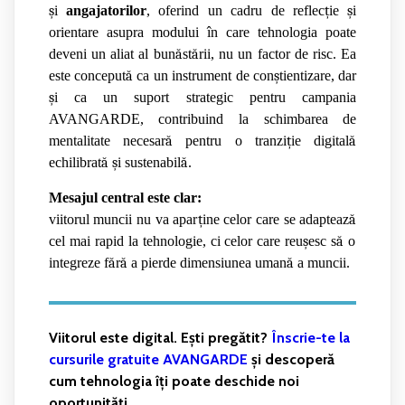
ș
i
angajatorilor
, oferind un cadru de reflec
ț
ie
ș
i
orientare asupra modului în care tehnologia poate
deveni un aliat al bun
ă
st
ă
rii, nu un factor de risc. Ea
este conceput
ă
ca un instrument de con
ș
tientizare, dar
ș
i ca un suport strategic pentru campania
AVANGARDE, contribuind la schimbarea de
mentalitate necesar
ă
pentru o tranzi
ț
ie digital
ă
echilibrat
ă
ș
i sustenabil
ă
.
Mesajul central este clar:
viitorul muncii nu va apar
ț
ine celor care se adapteaz
ă
cel mai rapid la tehnologie, ci celor care reu
ș
esc s
ă
o
integreze f
ă
r
ă
a pierde dimensiunea uman
ă
a muncii.
Viitorul este digital. Ești pregătit?
Înscrie-te la
cursurile gratuite AVANGARDE
și descoperă
cum tehnologia îți poate deschide noi
oportunități.