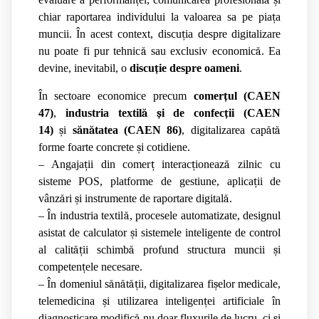
chiar raportarea individului la valoarea sa pe pia
ț
a
muncii. În acest context, discu
ț
ia despre digitalizare
nu poate fi pur tehnic
ă
sau exclusiv economic
ă
. Ea
devine, inevitabil, o
discu
ț
ie despre oameni
.
În sectoare economice precum
comer
ț
ul (CAEN
47)
,
industria textil
ă
ș
i de confec
ț
ii (CAEN
14)
ș
i
s
ă
n
ă
tatea (CAEN 86)
, digitalizarea cap
ă
t
ă
forme foarte concrete
ș
i cotidiene.
– Angaja
ț
ii din comer
ț
interac
ț
ioneaz
ă
zilnic cu
sisteme POS, platforme de gestiune, aplica
ț
ii de
vânz
ă
ri
ș
i instrumente de raportare digital
ă
.
– În industria textil
ă
, procesele automatizate, designul
asistat de calculator
ș
i sistemele inteligente de control
al calit
ăț
ii schimb
ă
profund structura muncii
ș
i
competen
ț
ele necesare.
– În domeniul s
ă
n
ă
t
ăț
ii, digitalizarea fi
ș
elor medicale,
telemedicina
ș
i utilizarea inteligen
ț
ei artificiale în
diagnosticare modific
ă
nu doar fluxurile de lucru, ci
ș
i