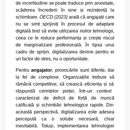
de incertitudine se poate traduce prin anxietate,
sc
ă
derea încrederii în sine
ș
i rezisten
ță
la
schimbare.
OECD (2023)
arat
ă
c
ă
angaja
ț
ii care
nu se simt sprijini
ț
i în procesul de adaptare
digital
ă
tind s
ă
evite utilizarea noilor tehnologii,
ceea ce le reduce performan
ț
a
ș
i cre
ș
te riscul
de marginalizare profesional
ă
. În lipsa unui
cadru de sprijin, digitalizarea devine pentru ei
un factor de stres, nu o oportunitate.
Pentru
angajator
, provoc
ă
rile sunt diferite, dar
la fel de complexe. Organiza
ț
iile trebuie s
ă
r
ă
mân
ă
competitive, s
ă
creasc
ă
eficien
ț
a
ș
i s
ă
r
ă
spund
ă
cerin
ț
elor pie
ț
ei, într-un context
caracterizat de deficit de for
ță
de munc
ă
calificat
ă
ș
i schimb
ă
ri tehnologice rapide. Din
aceast
ă
perspectiv
ă
, digitalizarea este adesea
perceput
ă
ca o solu
ț
ie necesar
ă
, chiar
inevitabil
ă
. Totu
ș
i, implementarea tehnologiei