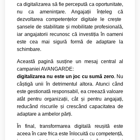
ca digitalizarea s
ă
fie perceput
ă
ca oportunitate,
nu ca amenin
ț
are. Angaja
ț
ii în
ț
eleg c
ă
dezvoltarea competen
ț
elor digitale le cre
ș
te
ș
ansele de stabilitate
ș
i mobilitate profesional
ă
,
iar angajatorii recunosc c
ă
investi
ț
ia în oameni
este cea mai sigur
ă
form
ă
de adaptare la
schimbare.
Aceast
ă
pagin
ă
sus
ț
ine un mesaj central al
campaniei AVANGARDE:
digitalizarea nu este un joc cu sum
ă
zero
. Nu
câ
ș
tig
ă
unii în detrimentul altora. Atunci când
este gestionat
ă
responsabil, ea creeaz
ă
valoare
atât pentru organiza
ț
ii, cât
ș
i pentru angaja
ț
i,
reducând riscurile
ș
i crescând capacitatea de
adaptare a ambelor p
ă
r
ț
i.
În final, transformarea digital
ă
reu
ș
it
ă
este
aceea în care frica este înlocuit
ă
cu competen
ță
,