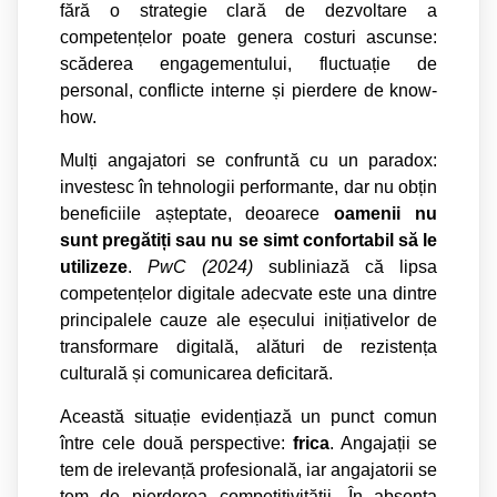
f
ă
r
ă
o strategie clar
ă
de dezvoltare a
competen
ț
elor poate genera costuri ascunse:
sc
ă
derea engagementului, fluctua
ț
ie de
personal, conflicte interne
ș
i pierdere de know-
how.
Mul
ț
i angajatori se confrunt
ă
cu un paradox:
investesc în tehnologii performante, dar nu ob
ț
in
beneficiile a
ș
teptate, deoarece
oamenii nu
sunt preg
ă
ti
ț
i sau nu se simt confortabil s
ă
le
utilizeze
.
PwC (2024)
subliniaz
ă
c
ă
lipsa
competen
ț
elor digitale adecvate este una dintre
principalele cauze ale e
ș
ecului ini
ț
iativelor de
transformare digital
ă
, al
ă
turi de rezisten
ț
a
cultural
ă
ș
i comunicarea deficitar
ă
.
Aceast
ă
situa
ț
ie eviden
ț
iaz
ă
un punct comun
între cele dou
ă
perspective:
frica
. Angaja
ț
ii se
tem de irelevan
ță
profesional
ă
, iar angajatorii se
tem de pierderea competitivit
ăț
ii. În absen
ț
a