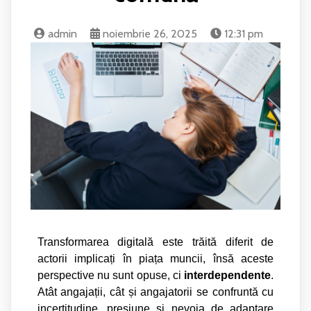
admin
noiembrie 26, 2025
12:31 pm
Transformarea digital
ă
este tr
ă
it
ă
diferit de
actorii implica
ț
i în pia
ț
a muncii, îns
ă
aceste
perspective nu sunt opuse, ci
interdependente
.
Atât angaja
ț
ii, cât
ș
i angajatorii se confrunt
ă
cu
incertitudine, presiune
ș
i nevoia de adaptare