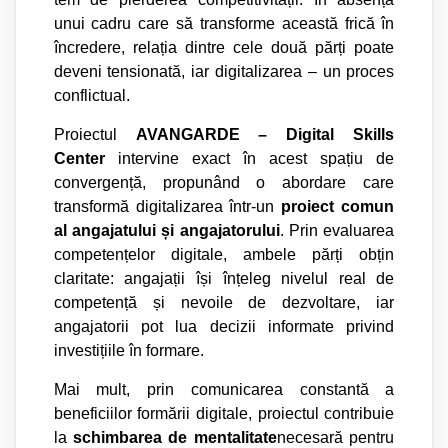
unui cadru care s
ă
transforme aceast
ă
fric
ă
în
încredere, rela
ț
ia dintre cele dou
ă
p
ă
r
ț
i poate
deveni tensionat
ă
, iar digitalizarea – un proces
conflictual.
Proiectul
AVANGARDE – Digital Skills
Center
intervine exact în acest spa
ț
iu de
convergen
ță
, propunând o abordare care
transform
ă
digitalizarea într-un
proiect comun
al angajatului
ș
i angajatorului
. Prin evaluarea
competen
ț
elor digitale, ambele p
ă
r
ț
i ob
ț
in
claritate: angaja
ț
ii î
ș
i în
ț
eleg nivelul real de
competen
ță
ș
i nevoile de dezvoltare, iar
angajatorii pot lua decizii informate privind
investi
ț
iile în formare.
Mai mult, prin comunicarea constant
ă
a
beneficiilor form
ă
rii digitale, proiectul contribuie
la
schimbarea de mentalitate
necesar
ă
pentru