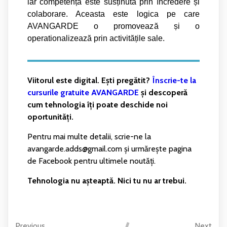
iar competen
ț
a este sus
ț
inut
ă
prin încredere
ș
i
colaborare. Aceasta este logica pe care
AVANGARDE o promoveaz
ă
ș
i o
operationalizeaz
ă
prin activit
ăț
ile sale.
Viitorul este digital. Ești pregătit?
Înscrie-te la
cursurile gratuite AVANGARDE
și descoperă
cum tehnologia îți poate deschide noi
oportunități.
Pentru mai multe detalii, scrie-ne la
avangarde.adds@gmail.com și urmărește pagina
de Facebook pentru ultimele noutăți.
Tehnologia nu așteaptă. Nici tu nu ar trebui.
Previous
Next