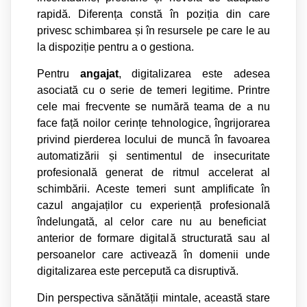
rapid
ă
. Diferen
ț
a const
ă
în pozi
ț
ia din care
privesc schimbarea
ș
i în resursele pe care le au
la dispozi
ț
ie pentru a o gestiona.
Pentru
angajat
, digitalizarea este adesea
asociat
ă
cu o serie de temeri legitime. Printre
cele mai frecvente se num
ă
r
ă
teama de a nu
face fa
ță
noilor cerin
ț
e tehnologice, îngrijorarea
privind pierderea locului de munc
ă
în favoarea
automatiz
ă
rii
ș
i sentimentul de insecuritate
profesional
ă
generat de ritmul accelerat al
schimb
ă
rii. Aceste temeri sunt amplificate în
cazul angaja
ț
ilor cu experien
ță
profesional
ă
îndelungat
ă
, al celor care nu au beneficiat
anterior de formare digital
ă
structurat
ă
sau al
persoanelor care activeaz
ă
în domenii unde
digitalizarea este perceput
ă
ca disruptiv
ă
.
Din perspectiva s
ă
n
ă
t
ăț
ii mintale, aceast
ă
stare