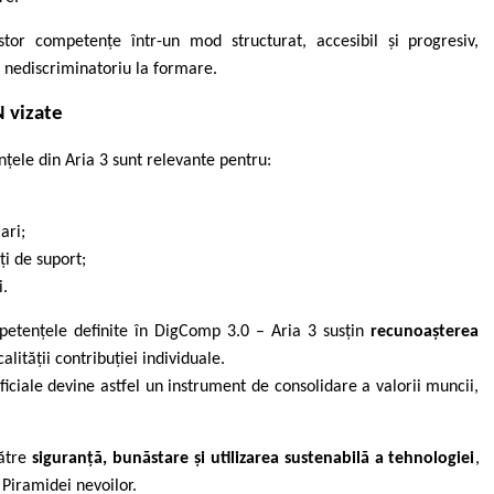
or competențe într-un mod structurat, accesibil și progresiv,
l nediscriminatoriu la formare.
 vizate
țele din Aria 3 sunt relevante pentru:
ari;
ăți de suport;
i.
petențele definite în DigComp 3.0 – Aria 3 susțin
recunoașterea
 calității contribuției individuale.
ificiale devine astfel un instrument de consolidare a valorii muncii,
către
siguranță, bunăstare și utilizarea sustenabilă a tehnologiei
,
 Piramidei nevoilor.