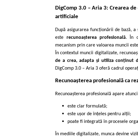
DigComp 3.0 – Aria 3: Crearea de c
artificiale
După asigurarea funcționării de bază, a 
este
recunoașterea profesională
. În 
mecanism prin care valoarea muncii este fă
În contextul muncii digitalizate, recuno
de a crea, adapta și utiliza conținut d
DigComp 3.0 – Aria 3 oferă cadrul opera
Recunoașterea profesională ca rezul
Recunoașterea profesională apare atunci 
este clar formulată;
este ușor de înțeles pentru alții;
poate fi integrată în procesele org
În mediile digitalizate, munca devine vizib