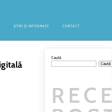
E
ȘTIRI ȘI INFORMAȚII
CONTACT
Caută
gitală
Caută
REC