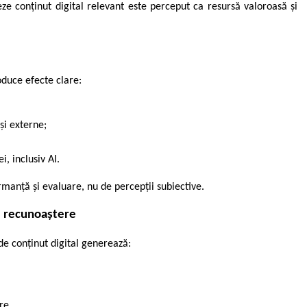
eze conținut digital relevant este perceput ca resursă valoroasă și
duce efecte clare:
și externe;
;
i, inclusiv AI.
rmanță și evaluare, nu de percepții subiective.
i recunoaștere
de conținut digital generează:
re.