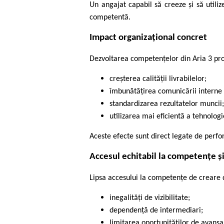
Un angajat capabil să creeze și să utiliz
competentă.
Impact organizațional concret
Dezvoltarea competențelor din Aria 3 pro
creșterea calității livrabilelor;
îmbunătățirea comunicării interne 
standardizarea rezultatelor muncii
utilizarea mai eficientă a tehnologie
Aceste efecte sunt direct legate de perfo
Accesul echitabil la competențe ș
Lipsa accesului la competențe de creare 
inegalități de vizibilitate;
dependență de intermediari;
limitarea oportunităților de avansa