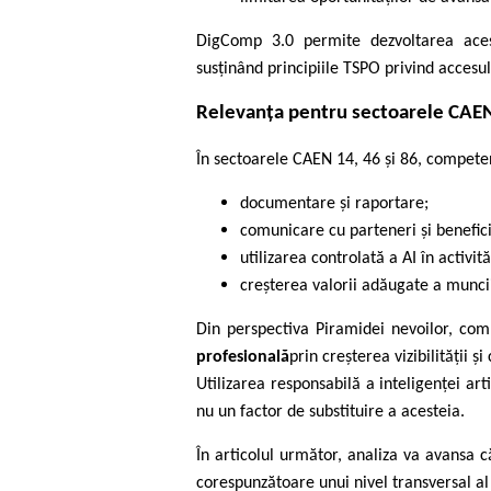
DigComp 3.0 permite dezvoltarea acest
susținând principiile TSPO privind accesu
Relevanța pentru sectoarele CAEN
În sectoarele CAEN 14, 46 și 86, competen
documentare și raportare;
comunicare cu parteneri și benefici
utilizarea controlată a AI în activit
creșterea valorii adăugate a munci
Din perspectiva Piramidei nevoilor, com
profesională
prin creșterea vizibilității și
Utilizarea responsabilă a inteligenței art
nu un factor de substituire a acesteia.
În articolul următor, analiza va avansa 
corespunzătoare unui nivel transversal al