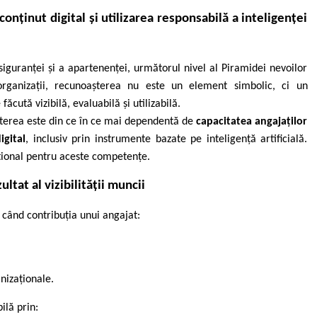
onținut digital și utilizarea responsabilă a inteligenței
siguranței și a apartenenței, următorul nivel al Piramidei nevoilor
organizații, recunoașterea nu este un element simbolic, ci un
cută vizibilă, evaluabilă și utilizabilă.
așterea este din ce în ce mai dependentă de
capacitatea angajaților
igital
, inclusiv prin instrumente bazate pe inteligență artificială.
țional pentru aceste competențe.
tat al vizibilității muncii
când contribuția unui angajat:
anizaționale.
ilă prin: