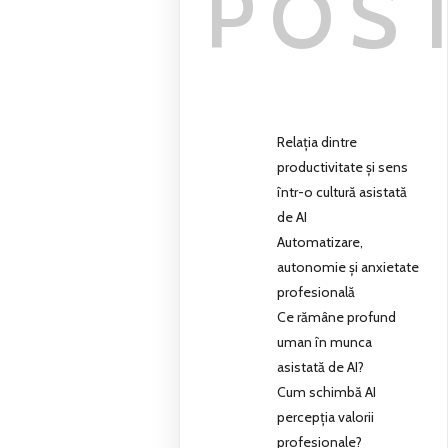
POS
Relația dintre
productivitate și sens
într-o cultură asistată
de AI
Automatizare,
autonomie și anxietate
profesională
Ce rămâne profund
uman în munca
asistată de AI?
Cum schimbă AI
percepția valorii
profesionale?