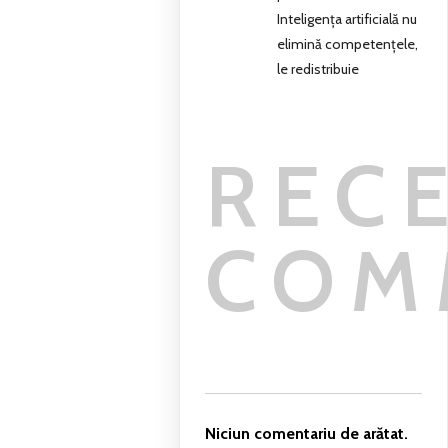
Inteligența artificială nu
elimină competențele,
le redistribuie
REC
COM
Niciun comentariu de arătat.