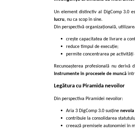
Un element distinctiv al DigComp 3.0 est
lucru
, nu ca scop în sine.
Din perspectivă organizațională, utilizare
crește capacitatea de livrare a conț
reduce timpul de execuție;
permite concentrarea pe activități
Recunoașterea profesională nu derivă di
instrumente în procesele de muncă
într
Legătura cu Piramida nevoilor
Din perspectiva Piramidei nevoilor:
Aria 3 DigComp 3.0 susține
nevoia
contribuie la consolidarea statutulu
creează premisele autonomiei în 