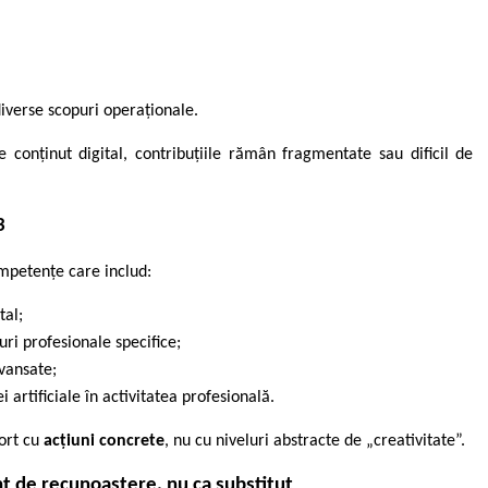
iverse scopuri operaționale.
conținut digital, contribuțiile rămân fragmentate sau dificil de
3
mpetențe care includ:
tal;
ri profesionale specifice;
avansate;
i artificiale în activitatea profesională.
ort cu
acțiuni concrete
, nu cu niveluri abstracte de „creativitate”.
ent de recunoaștere, nu ca substitut