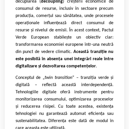
decuplarea (
decoupling
) creșterii economice de
consumul de resurse, inclusiv în sectoare precum
producția, comerțul sau sănătatea, unde procesele
operaționale influențează direct consumul de
resurse și nivelul de emisii. În acest context, Pactul
Verde European stabilește un obiectiv clar:
transformarea economiei europene într-una neutră
din punct de vedere climatic.
Această tranziție nu
este posibilă în absența unei integrări reale între
digitalizare și dezvoltarea competențelor
.
Conceptul de „
twin transition
” – tranziția verde și
digitală – reflectă această interdependență.
Tehnologiile digitale oferă instrumente pentru
monitorizarea consumului, optimizarea proceselor
și reducerea risipei. Cu toate acestea, existența
tehnologiei nu garantează automat eficiența sau
sustenabilitatea. Diferența este dată de modul în
care aceasta este utilizată.